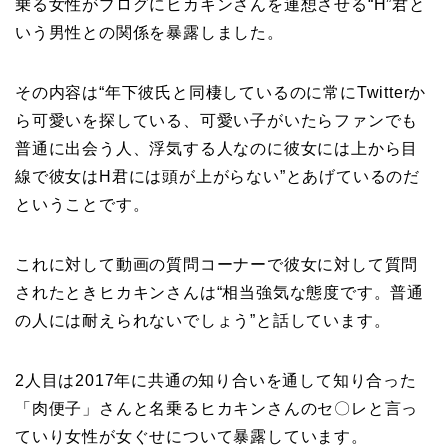
乗る女性がブログにヒカキンさんを連想させる“H”君と
いう男性との関係を暴露しました。
その内容は“年下彼氏と同棲しているのに常にTwitterか
ら可愛いを探している、可愛い子がいたらファンでも
普通に出会う人、浮気する人なのに彼女には上から目
線で彼女はH君には頭が上がらない”とあげているのだ
ということです。
これに対して動画の質問コーナーで彼女に対して質問
されたときヒカキンさんは“相当強気な態度です。普通
の人には耐えられないでしょう”と話しています。
2人目は2017年に共通の知り合いを通して知り合った
「肉便子」さんと名乗るヒカキンさんのセ〇レと言っ
ていり女性が女ぐせについて暴露しています。