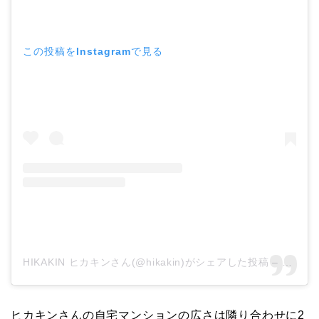
この投稿をInstagramで見る
HIKAKIN ヒカキンさん(@hikakin)がシェアした投稿
–
2019
ヒカキンさんの自宅マンションの広さは隣り合わせに2