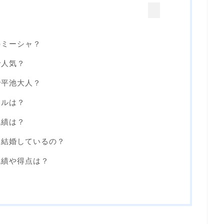
のミーシャ？
で人気？
で平池大人？
ールは？
成績は？
！結婚しているの？
成績や得点は？