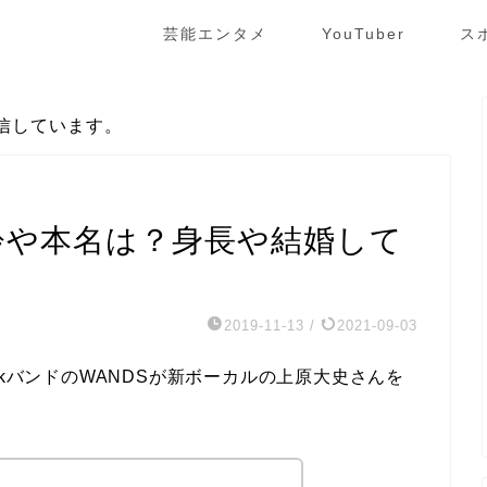
芸能エンタメ
YouTuber
ス
信しています。
齢や本名は？身長や結婚して
2019-11-13
/
2021-09-03
ckバンドのWANDSが新ボーカルの上原大史さんを
。