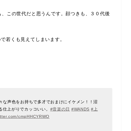
も、この世代だと思うんです。顔つきも、３０代後
ので若くも見えてしまいます。
色々な声色をお持ちで多才でおまけにイケメン！！沼
る仕上がりでカッコいい。
#音楽の日
#WANDS
#上
witter.com/cmpHHCYRWO