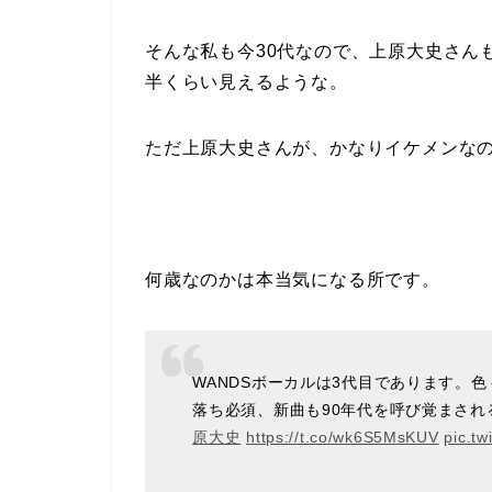
そんな私も今30代なので、上原大史さん
半くらい見えるような。
ただ上原大史さんが、かなりイケメンな
何歳なのかは本当気になる所です。
WANDSボーカルは3代目であります。
落ち必須、新曲も90年代を呼び覚まされ
原大史
https://t.co/wk6S5MsKUV
pic.t