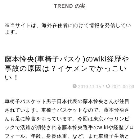
TREND の実
※当サイトは、海外在住者に向けて情報を発信してい
ます。
スポーツ
藤本怜央(車椅子バスケ)のwiki経歴や
事故の原因は？イケメンでかっこい
い！
2019-11-15
/
2021-09-03
車椅子バスケット男子日本代表の藤本怜央さんが注目
されています。車椅子バスケットなので、藤本怜央さ
んも足に障害をもっています。今回は東京パラリンピ
ックで活躍が期待される藤本怜央選手のwikiや経歴プロ
フィール、年齢、身長体重、など、また車椅子生活と