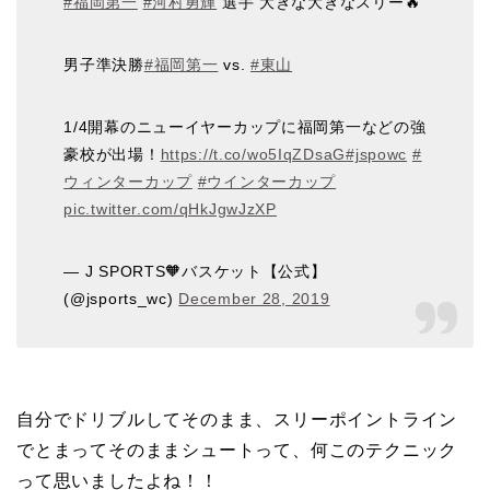
#福岡第一
#河村勇輝
選手 大きな大きなスリー🔥
男子準決勝
#福岡第一
vs.
#東山
1/4開幕のニューイヤーカップに福岡第一などの強
豪校が出場！
https://t.co/wo5IqZDsaG
#jspowc
#
ウィンターカップ
#ウインターカップ
pic.twitter.com/qHkJgwJzXP
— J SPORTS🧡バスケット【公式】
(@jsports_wc)
December 28, 2019
自分でドリブルしてそのまま、スリーポイントライン
でとまってそのままシュートって、何このテクニック
って思いましたよね！！