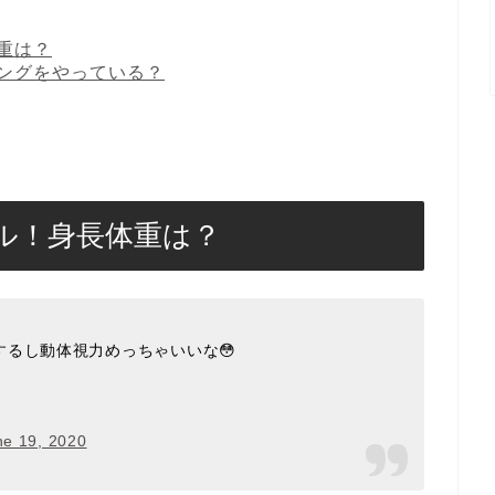
重は？
ングをやっている？
ル！身長体重は？
るし動体視力めっちゃいいな😳
ne 19, 2020