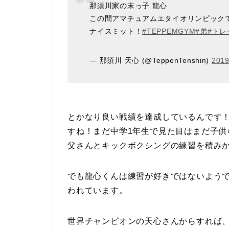
那須川家の末っ子 龍心
この間アマチュアムエタイオリンピック
ナイスミット！
#TEPPEMGYM
#弟
#ト
— 那須川 天心 (@TeppenTenshin)
201
とかなり良い戦績を達成しているんです
すね！まだ中学1年生で見た目はまだ子
父さんとキックボクシングの練習を積み
でも龍心くんは練習が好きではないよう
われています。
世界チャンピオンの天心さんからすれば