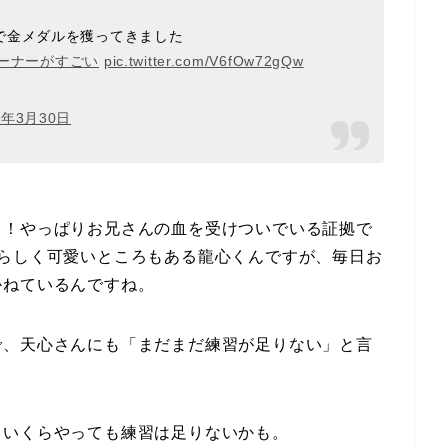
で金メダルを獲ってきました
レーナーがすごい
pic.twitter.com/V6fOw72gQw
9年3月30日
！！やっぱりお兄さんの血を受けついでいる証拠で
供らしく可愛いところもある龍心くんですが、毎日お
かねているんですね。
で、天心さんにも「まだまだ練習が足りない」と言
、いくらやっても練習は足りないかも。