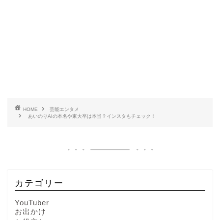
HOME
芸能エンタメ
あいのりAIの本名や東大卒は本当？インスタもチェック！
カテゴリー
YouTuber
お出かけ