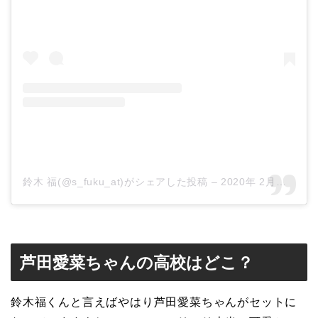
鈴木 福(@s_fuku_at)がシェアした投稿
–
2020年 2月月6日午前4時03分PST
芦田愛菜ちゃんの高校はどこ？
鈴木福くんと言えばやはり芦田愛菜ちゃんがセットに