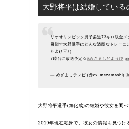
大野将平は結婚している
リオオリンピック男子柔道73キロ級金メ
目指す大野選手はどんな過酷なトレーニ
たよ(≧▽≦)
7時台に放送予定☆
#めざましどようび
pi
— めざましテレビ (@cx_mezamashi)
J
大野将平選手(旭化成)の結婚や彼女を調
2019年現在独身で、彼女の情報も見つ