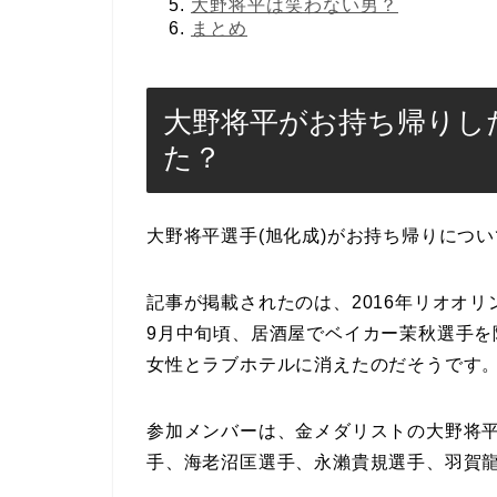
大野将平は笑わない男？
まとめ
大野将平がお持ち帰りし
た？
大野将平選手(旭化成)がお持ち帰りにつ
記事が掲載されたのは、2016年リオオリ
9月中旬頃、居酒屋でベイカー茉秋選手を
女性とラブホテルに消えたのだそうです
参加メンバーは、金メダリストの大野将
手、海老沼匡選手、永瀨貴規選手、羽賀龍