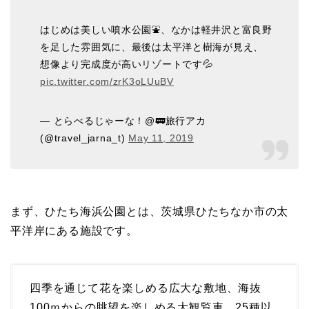
はじめは美しい噴水公園⛲️、なかは軽井沢と富良野
を足した雰囲気に、最後は太平洋と樹海が見え、
想像より完成度が高いリゾートです💦
pic.twitter.com/zrK3oLUuBV
— とらべるじゃーな！@🚃旅行アカ
(@travel_jarna_t)
May 11, 2019
まず、ひたち海浜公園とは、茨城県ひたちなか市の太
平洋岸にある施設です。
四季を通じて花を楽しめる広大な敷地、海抜
100ｍからの眺望を楽しめる大観覧車、25種以