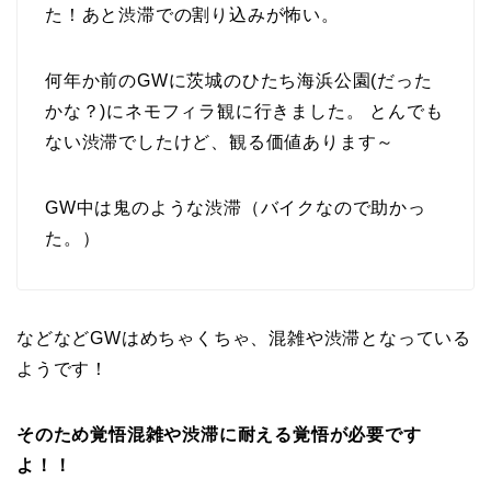
た！あと
渋滞
での割り込みが怖い。
何年か前の
GW
に茨城の
ひたち
海浜
公園
(だった
かな？)にネモフィラ観に行きました。 とんでも
ない
渋滞
でしたけど、観る価値あります～
GW
中は鬼のような
渋滞
（バイクなので助かっ
た。）
などなどGWはめちゃくちゃ、混雑や渋滞となっている
ようです！
そのため覚悟混雑や渋滞に耐える覚悟が必要です
よ！！