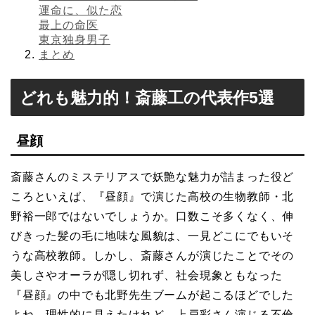
運命に、似た恋
最上の命医
東京独身男子
まとめ
どれも魅力的！斎藤工の代表作5選
昼顔
斎藤さんのミステリアスで妖艶な魅力が詰まった役ど
ころといえば、『昼顔』で演じた高校の生物教師・北
野裕一郎ではないでしょうか。口数こそ多くなく、伸
びきった髪の毛に地味な風貌は、一見どこにでもいそ
うな高校教師。しかし、斎藤さんが演じたことでその
美しさやオーラが隠し切れず、社会現象ともなった
『昼顔』の中でも北野先生ブームが起こるほどでした
よね。理性的に見えたけれど、上戸彩さん演じる不倫