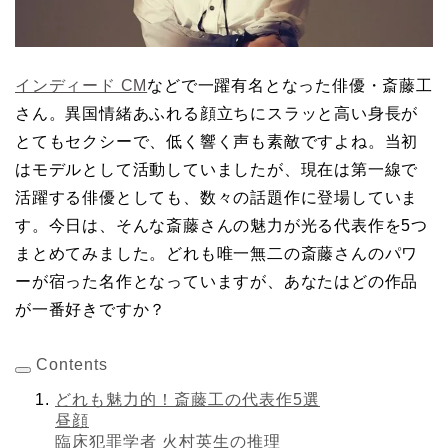
インディード CM
などで一躍有名となった俳優・斎藤工
さん。異国情緒あふれる顔立ちにスラッと高い身長が
とてもセクシーで、低く響く声も素敵ですよね。当初
はモデルとして活動していましたが、現在は第一線で
活躍する俳優としても、数々の話題作に登場していま
す。今日は、そんな斎藤さんの魅力が光る代表作を5つ
まとめてみました。どれも唯一無二の斎藤さんのパワ
ーが宿った名作となっていますが、あなたはどの作品
が一番好きですか？
Contents
どれも魅力的！斎藤工の代表作5選
昼顔
臨床犯罪学者 火村英生の推理