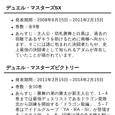
デュエル・マスターズSX
発表期間：2008年6月15日～2011年2月15日
巻数：全9巻
あらすじ：主人公・切札勝舞と白凰は、過去の
宿敵であるザキラを助けるために南極へ向かい
ます。そこには謎に包まれた決闘者たちや、史
上最強の決闘者として知られるアダムが存在し
ていたことが描かれています。
デュエル・マスターズビクトリー
発表期間：2011年3月15日～2014年2月15日
巻数：全10巻
あらすじ：勝舞の弟の勝太が新主人公で、1～4
巻までは最強デュエリストであるドラゴン龍敗
北から訓練を開始する「ドラゴン龍編」、5～7
巻はアイドルグループ「YA・RA・SI」が登場す
る「クラス編」と、8～10巻は謎の生き物を飼っ