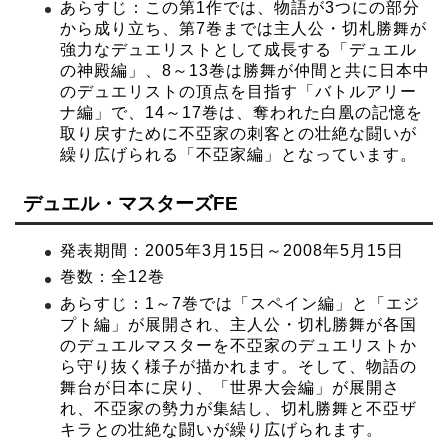
あらすじ：この第1作では、物語が3つにの部分
から成り立ち、第7巻までは主人公・切札勝舞が
強力なデュエリストとして成長する「デュエル
の神殿編」、8～13巻は勝舞が仲間と共に日本中
のデュエリストの頂点を目指す「バトルアリー
ナ編」で、14～17巻は、奪われた白凰の記憶を
取り戻すために不亞家の刺客との壮絶な闘いが
繰り広げられる「不亞家編」となっています。
デュエル・マスターズFE
発表期間：2005年3月15日～2008年5月15日
巻数：全12巻
あらすじ：1～7巻では「スペイン編」と「エジ
プト編」が展開され、主人公・切札勝舞が各国
のデュエルマスターを不亞家のデュエリストか
ら守り抜く様子が描かれます。そして、物語の
舞台が日本に戻り、「世界大会編」が展開さ
れ、不亞家の勢力が集結し、切札勝舞と不亞ザ
キラとの壮絶な闘いが繰り広げられます。