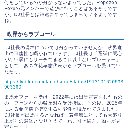
何をしているのか分からないようでした。Repezen
Foxxの元メンバーで遊びに行くことはあるそうです
が、DJ社長とは疎遠になってしまっているようです
ね。
政界からラブコール
DJ社長の現在については分かっていませんが、政界進
出の可能性も囁かれています。DJ社長は「選挙に関心
がない層にもリーチできるこれ以上ないプレーヤー」
として、あの立花孝志代表からラブコールを受けてい
たそう。
https://twitter.com/tachibanat/status/1913101620633
903360
出馬オファーを受け、2022年には出馬宣言をしたもの
の、ファンからの猛反対を受け撤回。その後、2025年
にある参院選で擁立する可能性が囁かれてきました。
DJ社長が出馬するとなれば、若年層にとっても大盛り
上がりの選挙となりそうですね。引き続き、動向が見
守られます。