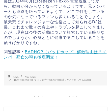
長は2024年8月にRepezen Foxxを電撃脱退してか
ら、動向が分からなくなっているようです。元メンバ
ーとも連絡を絶っているようで、どこで何をしている
のか気になっているファンも多くいることでしょう。
破天荒でチャレンジャーな性格として知られるDJ社
長。これまで数々の炎上やトラブルを起こしてきまし
たが、現在は今後の活動について模索している時期な
のでしょうか。心身ともに健康で過ごしていることを
願うばかりですね。
関連記事：
BADHOP（バッドホップ）解散理由は？メ
ンバー死亡の噂も徹底調査！
HOME
YouTuber
DJ社長は現在何してる？行方不明になり脱退？どこで何してるか調査