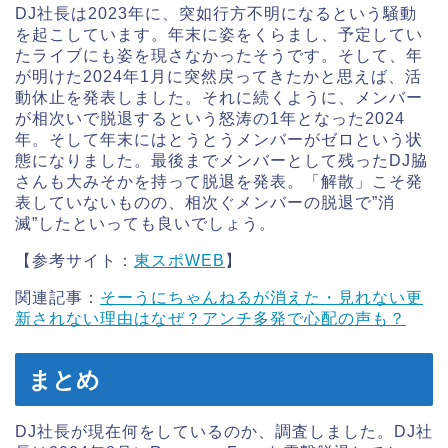
DJ社長は2023年に、突如行方不明になるという騒動
を起こしています。年末に姿をくらまし、予定してい
たライブにも姿を現さなかったそうです。そして、年
が明けた2024年1月に突然戻ってきたかと思えば、活
動休止を発表しました。それに続くように、メンバー
が相次いで脱退するという怒涛の1年となった2024
年。そして年末にはとうとうメンバーがゼロという状
態になりました。最後までメンバーとして残ったDJ脇
さんも大みそかを持って脱退を発表。「解散」こそ発
表していないものの、相次ぐメンバーの脱退で”消
滅”したといっても良いでしょう。
【参考サイト：
東スポWEB
】
関連記事：
そーうにちゃんねるが消えた・見れない更
新されない理由はなぜ？アンチ多発で心配の声も？
まとめ
DJ社長が現在何をしているのか、調査しました。DJ社