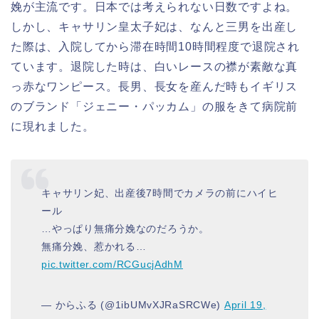
娩が主流です。日本では考えられない日数ですよね。
しかし、キャサリン皇太子妃は、なんと三男を出産し
た際は、入院してから滞在時間10時間程度で退院され
ています。退院した時は、白いレースの襟が素敵な真
っ赤なワンピース。長男、長女を産んだ時もイギリス
のブランド「ジェニー・パッカム」の服をきて病院前
に現れました。
キャサリン妃、出産後7時間でカメラの前にハイヒ
ール
…やっぱり無痛分娩なのだろうか。
無痛分娩、惹かれる…
pic.twitter.com/RCGucjAdhM
— からふる (@1ibUMvXJRaSRCWe)
April 19,