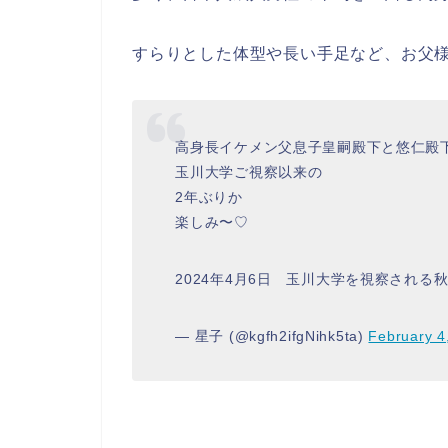
すらりとした体型や長い手足など、お父
高身長イケメン父息子皇嗣殿下と悠仁殿
玉川大学ご視察以来の
2年ぶりか
楽しみ〜♡
2024年4月6日 玉川大学を視察され
— 星子 (@kgfh2ifgNihk5ta)
February 4