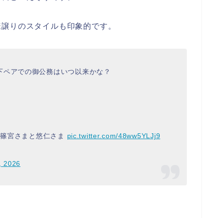
様譲りのスタイルも印象的です。
下ペアでの御公務はいつ以来かな？
る秋篠宮さまと悠仁さま
pic.twitter.com/48ww5YLJj9
, 2026