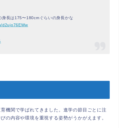
長は175〜180cmぐらいの身長かな
com/d2ujo76EWw
5
教育機関で学ばれてきました。進学の節目ごとに注
学びの内容や環境を重視する姿勢がうかがえます。