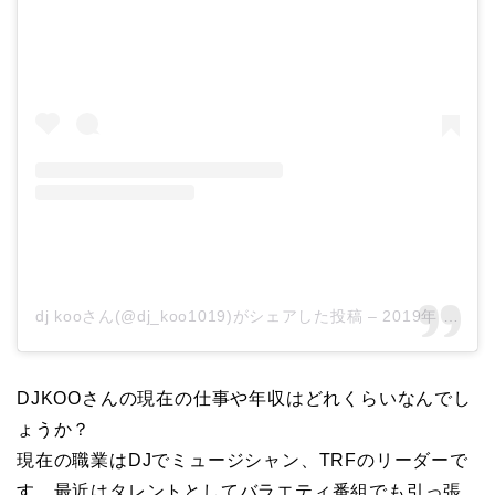
dj kooさん(@dj_koo1019)がシェアした投稿
–
2019年 5月月25日午前4時48分PDT
DJKOOさんの現在の仕事や年収はどれくらいなんでし
ょうか？
現在の職業はDJでミュージシャン、TRFのリーダーで
す。最近はタレントとしてバラエティ番組でも引っ張