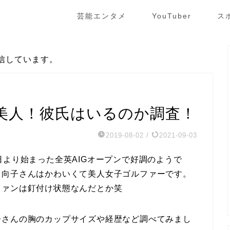
芸能エンタメ
YouTuber
ス
信しています。
美人！彼氏はいるのか調査！
2019-08-02
/
2021-09-03
日より始まった全英AIGオープンで好調のようで
日向子さんはかわいくて美人女子ゴルファーです。
ファンは釘付け状態なんだとか笑
子さんの胸のカップサイズや経歴など調べてみまし