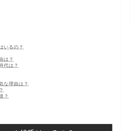
はいるの？
由は？
時代は？
気な理由は？
？
誰？